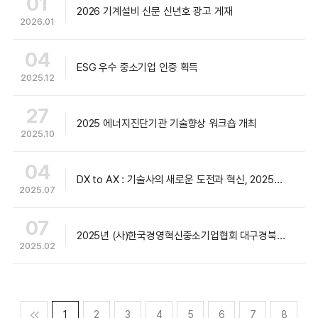
01
2026 기계설비 신문 신년호 광고 게재
2026.01
04
ESG 우수 중소기업 인증 획득
2025.12
27
2025 에너지진단기관 기술향상 워크숍 개최
2025.10
04
DX to AX : 기술사의 새로운 도전과 혁신, 2025년 제19회 전국기술사대회
2025.07
07
2025년 (사)한국경영혁신중소기업협회 대구경북연합회 정기총회 협회장상 수상
2025.02
맨처음
1
2
3
4
5
6
7
8